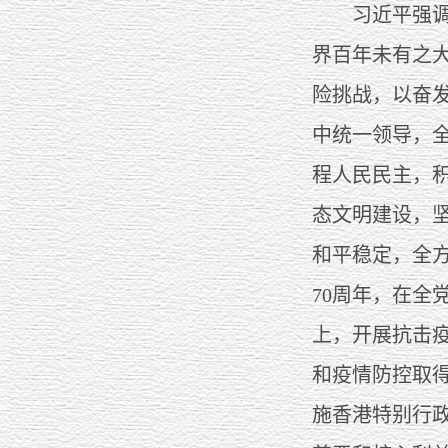
习近平强调，
界百年未有之
险挑战，以奋
中统一领导，
程人民民主，
态文明建设，
和平稳定，全
70周年，在
上，开展抗击
和疫情防控取
施香港特别行