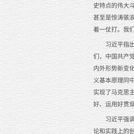
史特点的伟大
甚至是惊涛骇
着一仗打。我
习近平指出，
们，中国共产
内外形势新变
义基本原理同
实现了马克思
好、运用好贯
习近平强调，
论和实践上的