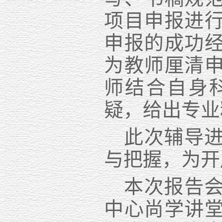
项目申报进
申报的成功
为教师厘清
师结合自身
疑，给出专业
此次辅导
与
把握，为
开
本次报告
中心
尚学讲