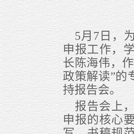
5月7日，
申报工作，
长陈海伟，
政策解读
”
的
持报告会。
报告会上
申报
的
核心
写、书稿规