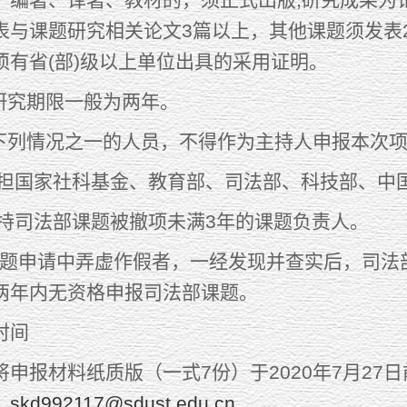
表与课题研究相关论文3篇以上，其他课题须发表
须有省(部)级以上单位出具的采用证明。
究期限一般为两年。
列情况之一的人员，不得作为主持人申报本次项
担国家社科基金、教育部、司法部、科技部、中
持司法部课题被撤项未满3年的课题负责人。
题申请中弄虚作假者，一经发现并查实后，司法
两年内无资格申报司法部课题。
时间
材料纸质版（一式7份）于2020年7月27日前
：
skd992117@sdust.edu.cn