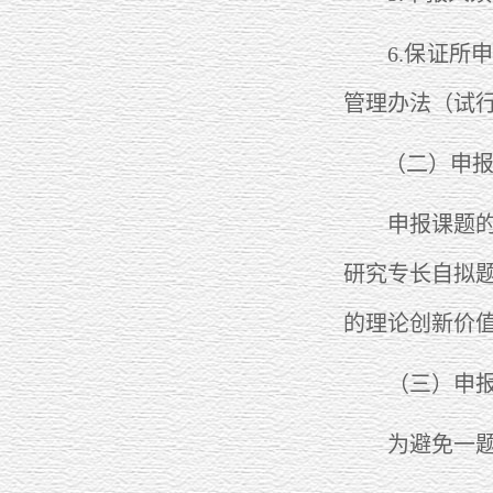
6.保证所申
管理办法（试
（二）申
申报课题的选
研究专长自拟
的理论创新价
（三）申报
为避免一题多