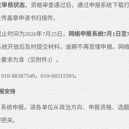
注审核状态
，资格审查通过后，通过申报系统下载
上传盖章申请书扫描件。
间为2026年7月25日。
网络申报系统7月1日至7
系统开放后及时提交材料，逾期不再受理申报。网
台要求为准（见附件3）。
8387549，010-68315593。
报安排
为系统申报。请各单位从政治方向、申报资格、选
审把关。