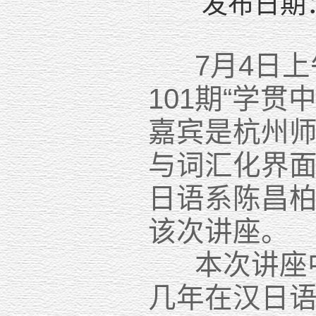
发布日期：
7月4日上
101期“学
嘉宾是杭州师
与词汇化界面
日语系陈昌柏
该次讲座。
本次讲座中
几年在汉日