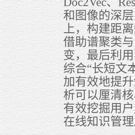
Doc2Vec、R
和图像的深层
上
，构建距离
借助谱聚类与
变，
最后
利用
综合
“长短文
加有效地提升
析可以厘清核
有效挖掘用户
在线
知识管理