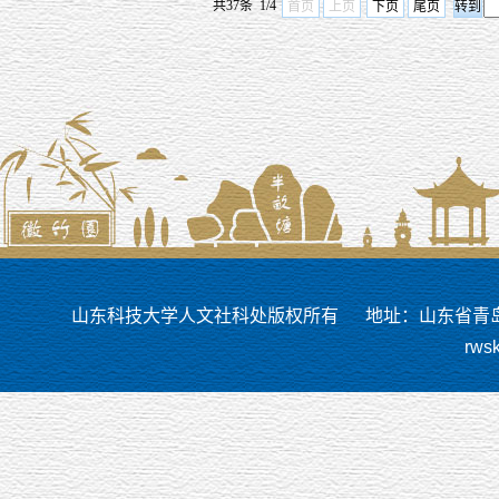
共37条 1/4
首页
上页
下页
尾页
山东科技大学人文社科处版权所有
地址：山东省青岛市
rws