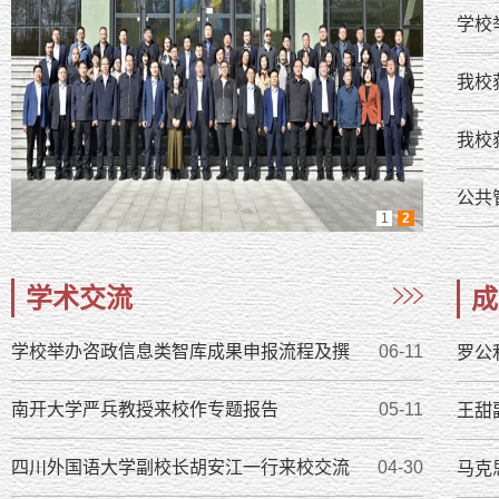
学校
我校
我校
公共
1
2
学术交流
成
学校举办咨政信息类智库成果申报流程及撰
06-11
罗公
南开大学严兵教授来校作专题报告
05-11
王甜副
四川外国语大学副校长胡安江一行来校交流
04-30
马克